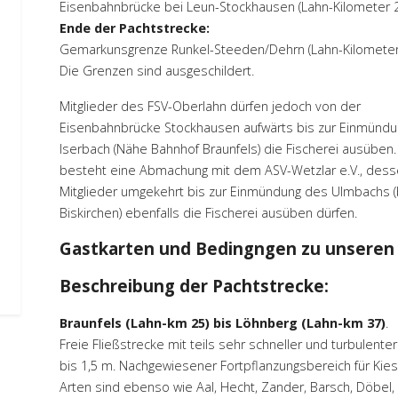
Eisenbahnbrücke bei Leun-Stockhausen (Lahn-Kilometer 2
Ende der Pachtstrecke:
Gemarkunsgrenze Runkel-Steeden/Dehrn (Lahn-Kilometer 
Die Grenzen sind ausgeschildert.
Mitglieder des FSV-Oberlahn dürfen jedoch von der
Eisenbahnbrücke Stockhausen aufwärts bis zur Einmünd
Iserbach (Nähe Bahnhof Braunfels) die Fischerei ausüben.
besteht eine Abmachung mit dem ASV-Wetzlar e.V., des
Mitglieder umgekehrt bis zur Einmündung des Ulmbachs (
Biskirchen) ebenfalls die Fischerei ausüben dürfen.
Gastkarten und Bedingngen zu unseren G
Beschreibung der Pachtstrecke:
Braunfels (Lahn-km 25) bis Löhnberg (Lahn-km 37)
.
Freie Fließstrecke mit teils sehr schneller und turbulent
bis 1,5 m. Nachgewiesener Fortpflanzungsbereich für Kiesl
Arten sind ebenso wie Aal, Hecht, Zander, Barsch, Döbel,